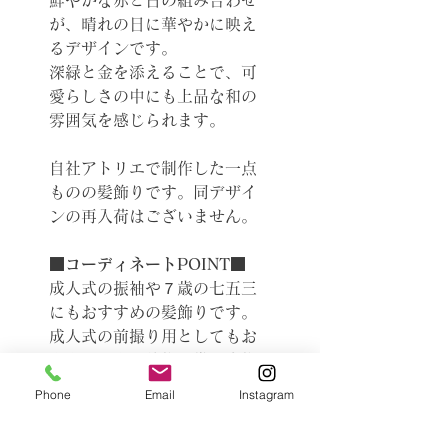
鮮やかな赤と白の組み合わせ
が、晴れの日に華やかに映え
るデザインです。
深緑と金を添えることで、可
愛らしさの中にも上品な和の
雰囲気を感じられます。
自社アトリエで制作した一点
ものの髪飾りです。同デザイ
ンの再入荷はございません。
■コーディネートPOINT■
成人式の振袖や７歳の七五三
にもおすすめの髪飾りです。
成人式の前撮り用としてもお
すすめです。着物や帯や小物
に髪飾りの色が入っていると
Phone
Email
Instagram
コーディネートしやすいで
す。