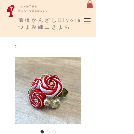
​つまみ細工教室
成人式・七五三かんざし
​前橋かんざしKiyora
​つまみ細工きよら