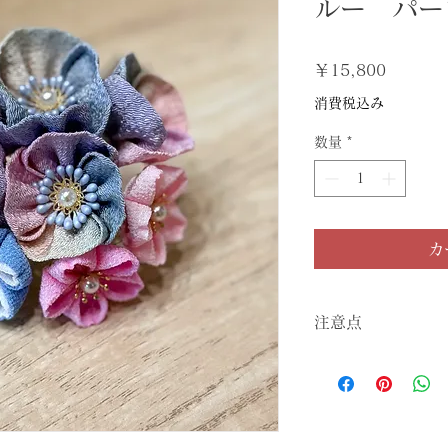
ルー パー
価
￥15,800
格
消費税込み
数量
*
カ
注意点
■お使いのパソコン
実物と色の差がある
■一点ものデザイン
ん。