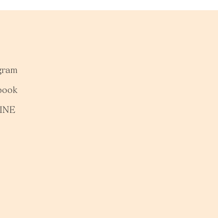
gram
book
INE