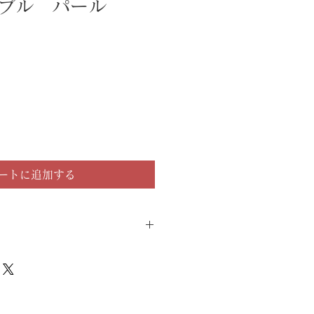
プル パール
ートに追加する
やスマホのモニター画面によっては
場合があります。ご了承ください。
のため、再入荷の予定はございませ