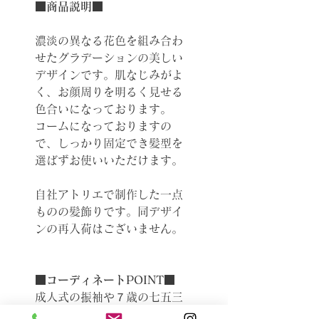
■商品説明■
濃淡の異なる花色を組み合わ
せたグラデーションの美しい
デザインです。肌なじみがよ
く、お顔周りを明るく見せる
色合いになっております。
コームになっておりますの
で、しっかり固定でき髪型を
選ばずお使いいただけます。
自社アトリエで制作した一点
ものの髪飾りです。同デザイ
ンの再入荷はございません。
■コーディネートPOINT■
成人式の振袖や７歳の七五三
にもおすすめの髪飾りです。