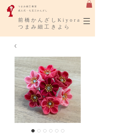
​つまみ細工教室
成人式・七五三かんざし
​前橋かんざしKiyora
​つまみ細工きよら