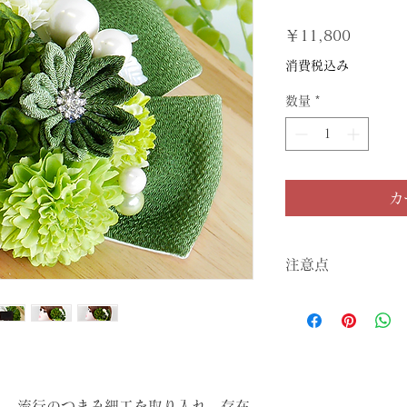
価
￥11,800
格
消費税込み
数量
*
カ
注意点
■お使いのパソコン
実物と色の差がある
■一点ものデザイン
ん。
カラー
し、流行のつまみ細工を取り入れ、存在