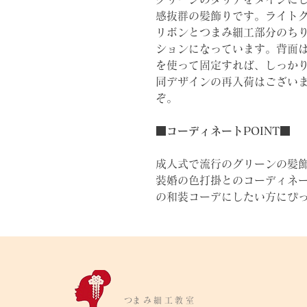
感抜群の髪飾りです。ライト
リボンとつまみ細工部分のち
ションになっています。背面
を使って固定すれば、しっか
同デザインの再入荷はござい
ぞ。
■コーディネートPOINT■
成人式で流行のグリーンの髪
装婚の色打掛とのコーディネ
の和装コーデにしたい方にぴ
​つまみ細工教室